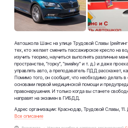
Автошкола Шанс на улице Трудовой Славы (рейтинг н
тех, кто желает сменить пассажирское кресло на во
изучить теорию, научиться выполнять различные ман
пространстве, "горку", "змейку" и т. д.) и даже прое
управлять авто, а преподаватель ПДД расскажет, ка
Помимо того, он сообщит, что необходимо делать в 
основами первой медицинской помощи и предупреди
правонарушения. И только когда вы станете свободн
направят на экзамен в ГИБДД.
Адрес организации: Краснодар, Трудовой Славы, 11. 
Все описание
Вконтакте
Нашли ошибку в карточке организации?
С