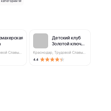
 категории M
кмахерская
Детский клуб
а
Золотой ключик
на улице
Краснодар, Трудовой Славы, 3/1
Краснодар, Трудовой Славы, 1
Трудовой Славы
4.4