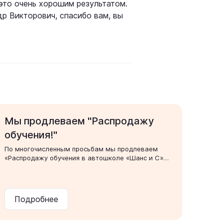
 это очень хорошим результатом.
 Викторович, спасибо вам, вы
Мы продлеваем "Распродажу
обучения!"
По многочисленным просьбам мы продлеваем
«Распродажу обучения в автошколе «Шанс и С»🔥
👉Только последнюю неделю июня👈, до 30.06
включительно, заключайте договор и получайте
возможность учиться на новом Toyota RAV4, а так
Подробнее
же безлимит на посещение лекций!
Подробнее: 📱240-24-24