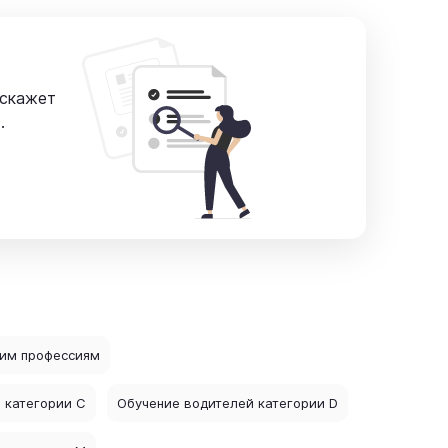
сскажет
.
чим профессиям
 категории C
Обучение водителей категории D