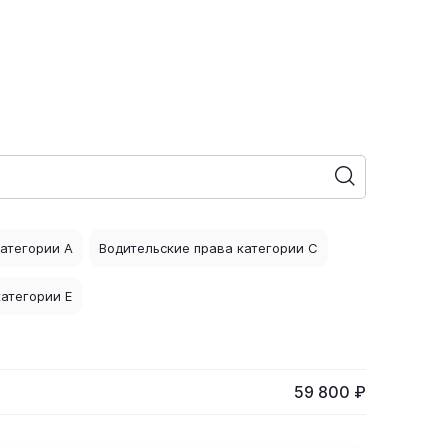
категории А
Водительские права категории С
атегории E
59 800 ₽