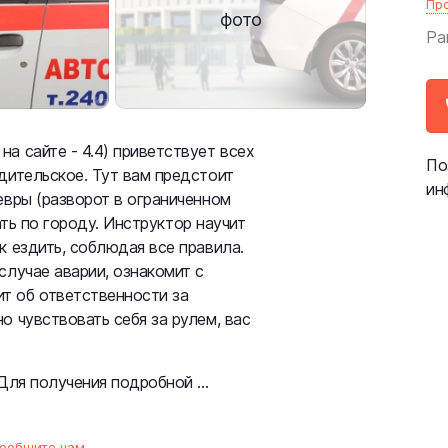
Пр
фото
Ра
а сайте - 4.4) приветствует всех
По
дительское. Тут вам предстоит
ин
евры (разворот в ограниченном
хать по городу. Инструктор научит
к ездить, соблюдая все правила.
случае аварии, ознакомит с
т об ответственности за
о чувствовать себя за рулем, вас
Для получения подробной ...
ообщите нам