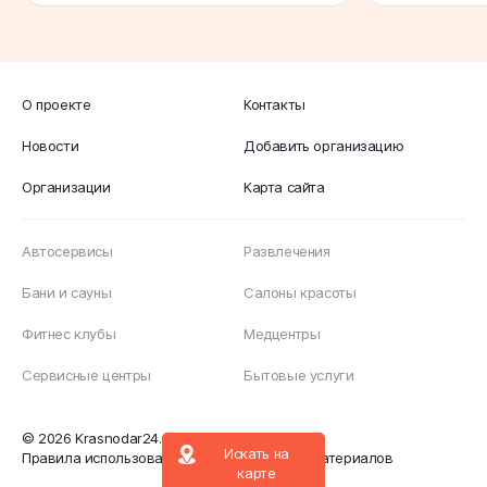
будет очень полезен
и с пользой для 
потенциальным посетителям, а
пользу и удо
руководящему составу поможет
пара Гостини
увидеть все плюсы и минусы своей
хаммамом и 
О проекте
Контакты
работы. Посетителей ждут по
предлагает в
адресу: Краснодарский край, пос.
экзотика для
Новости
Добавить организацию
пансионата &quot;Южный&quot;,
возвращение
Организации
Карта сайта
Пансионат Южный, 8/1. Вам
всегда можн
подробно расскажут об услугах по
и душевно п
номеру +7 (861) 672-01-60.
компании друзей. А есл
Автосервисы
Развлечения
новых ощуще
Бани и сауны
Салоны красоты
следует схо
Среди всех 
Фитнес клубы
Медцентры
турецкий ха
Сервисные центры
Бытовые услуги
высокой вла
температуро
прекрасно п
© 2026 Krasnodar24.su.
Искать на
каждым чело
Правила использования информационных материалов
карте
возможност