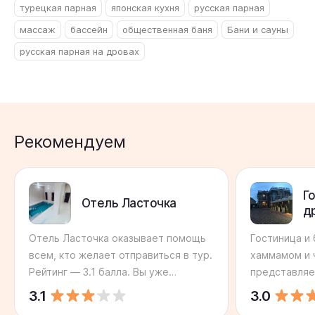
турецкая парная
японская кухня
русская парная
массаж
бассейн
общественная баня
Бани и сауны
русская парная на дровах
Рекомендуем
Г
Отель Ласточка
д
ч
Отель Ласточка оказывает помощь
Гостиница и 
всем, кто желает отправиться в тур.
хаммамом и 
Рейтинг — 3.1 балла. Вы уже
представляе
пользовались услугами Отеля
кого важно 
3.1
3.0
Ласточка? Поделитесь отзывом! Он
только лишь 