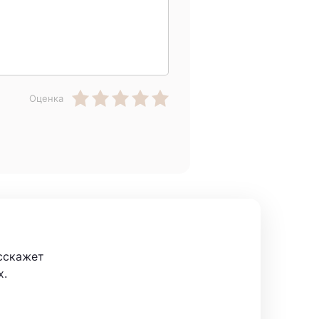
Оценка
сскажет
х.