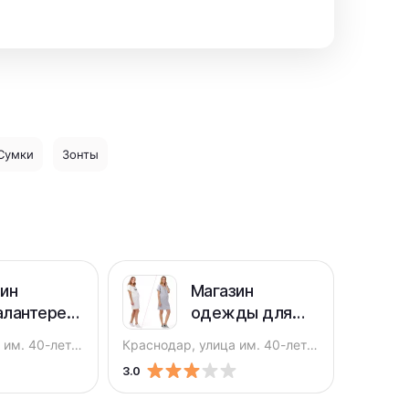
Сумки
Зонты
ин
Магазин
алантереи
одежды для
жутерии
беременных
Краснодар, улица им. 40-летия Победы, 75
Краснодар, улица им. 40-летия Победы, 83
в
Жду кроху
3.0
убанском
е