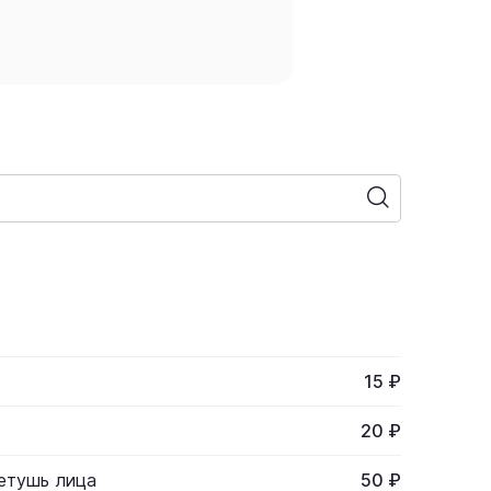
15 ₽
20 ₽
етушь лица
50 ₽