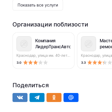
Показать все услуги
Организации поблизости
Компания
Масте
ЛидерТрансАвто
ремо
одеж
Краснодар, улица им. 40-летия Победы, 37
обуви
3.0
3.3
Прик
округ
Поделиться