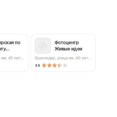
рская по
Фотоцентр
нту
Живые идеи
ды и
Краснодар, улица им. 40-летия Победы, 33/9
Краснодар, улица им. 40-летия Победы, 50а
 в
3.5
убанском
е