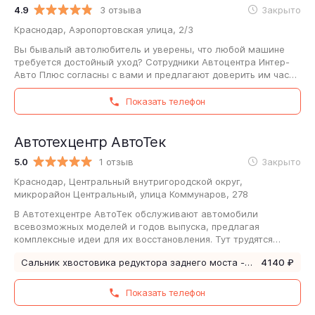
4.9
3 отзыва
Закрыто
Краснодар, Аэропортовская улица, 2/3
Вы бывалый автолюбитель и уверены, что любой машине
требуется достойный уход? Сотрудники Автоцентра Интер-
Авто Плюс согласны с вами и предлагают доверить им часть
забот, касающихся вашего авто.…
Показать телефон
Автотехцентр АвтоТек
5.0
1 отзыв
Закрыто
Краснодар, Центральный внутригородской округ,
микрорайон Центральный, улица Коммунаров, 278
В Автотехцентре АвтоТек обслуживают автомобили
всевозможных моделей и годов выпуска, предлагая
комплексные идеи для их восстановления. Тут трудятся
высококвалифицированные специалисты с серьезным…
Сальник хвостовика редуктора заднего моста - Замена
4140 ₽
Показать телефон