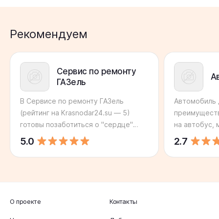
Рекомендуем
Сервис по ремонту
А
ГАЗель
В Сервисе по ремонту ГАЗель
Автомобиль 
(рейтинг на Krasnodar24.su — 5)
преимуществ
готовы позаботиться о "сердце"
на автобус,
вашего авто. К специалистам
в любое вре
5.0
2.7
компании можно обратиться, если
будет куда к
вами были обнаружены необычные
сторонник с
звуки при работе двигателя,
вождения, А
проблемы с зажиганием или если
(рейтинг на 
транспортное средство стало
предложит ва
О проекте
Контакты
ощутимо хуже набирать скорость и
Специалисты
максимальная скорость снизилась.
дело с авто